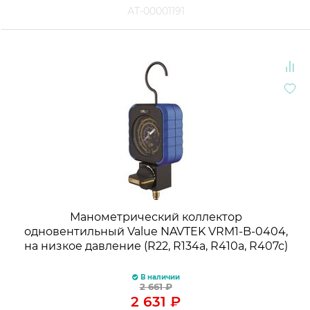
АТ-00001191
Манометрический коллектор
одновентильный Value NAVTEK VRM1-B-0404,
на низкое давление (R22, R134a, R410a, R407c)
В наличии
2 661
₽
2 631
₽