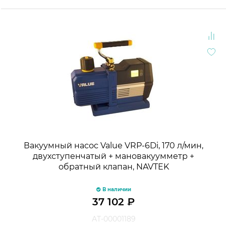
Вакуумный насос Value VRP-6Di, 170 л/мин,
двухступенчатый + мановакуумметр +
обратный клапан, NAVTEK
В наличии
37 102
₽
АТ-00001189