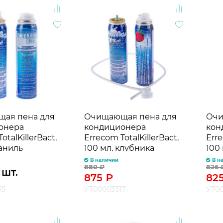
ая пена для
Очищающая пена для
Очи
онера
кондиционера
кон
otalKillerBact,
Errecom TotalKillerBact,
Erre
ваниль
100 мл, клубника
100 
В наличии
В н
880
₽
826
 шт.
875
₽
82
35
УТ00003317
УТ00