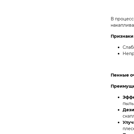
В процесс
накаплива
Признаки 
Слаб
Непр
Пенные о
Преимуще
Эффе
пыль
Дези
скап
Улуч
плес