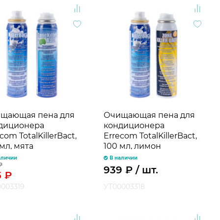
щающая пена для
Очищающая пена для
диционера
кондиционера
com TotalKillerBact,
Errecom TotalKillerBact,
мл, мята
100 мл, лимон
аличии
В наличии
₽
939
₽
/ шт.
5
₽
003319
УТ00003318