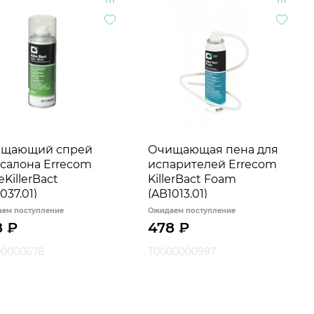
щающий спрей
Очищающая пена для
 салона Errecom
испарителей Errecom
KillerBact
KillerBact Foam
037.01)
(AB1013.01)
ем поступление
Ожидаем поступление
8
₽
478
₽
00000678
Т0000000997