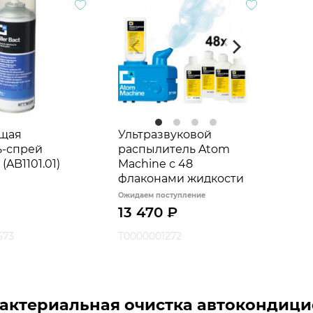
щая
Ультразвуковой
ь-спрей
распылитель Atom
 (AB1101.01)
Machine с 48
флаконами жидкости
Ожидаем поступление
13 470
₽
673
Т0000001272
актериальная очистка автокондиц