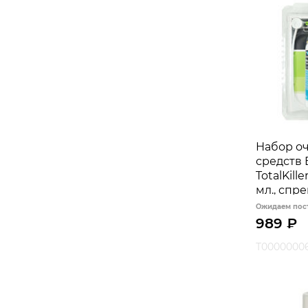
Набор о
средств 
TotalKill
мл., спр
яблока (
Ожидаем пос
989
₽
Т0000000