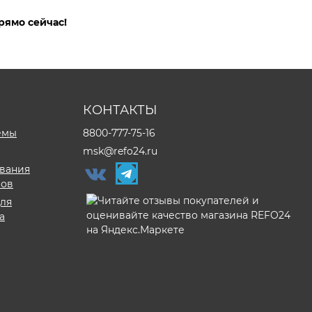
рямо сейчас!
КОНТАКТЫ
емы
8800-777-75-16
msk@refo24.ru
ивания
ров
для
а