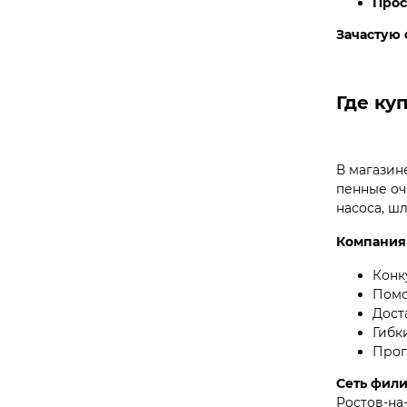
Прос
Зачастую 
Где ку
В магазин
пенные оч
насоса, ш
Компания
Конк
Помо
Дост
Гибк
Прог
Сеть фили
Ростов-на