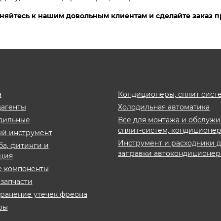
яйтесь к нашим довольным клиентам и сделайте заказ п
а
Кондиционеры, сплит сист
дагенты
Холодильная автоматика
дильные
Все для монтажа и обслуж
сплит-систем, кондиционе
й инструмент
Инструмент и расходники 
ба, фитинги и
заправки автокондиционер
ция
е компоненты
запчасти
транение утечек фреона
ры