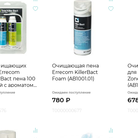
чищающих
Очищающая пена
Очи
Errecom
Errecom KillerBact
для
erBact пена 100
Foam (AB1001.01)
Zone
ей с ароматом
(AB1
RKAB32)
тупление
Ожидаем поступление
Ожида
780
₽
67
676
Т0000000677
Т00