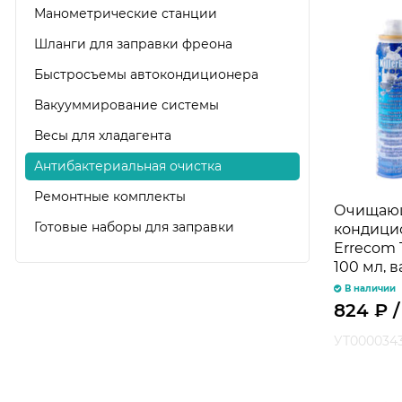
Манометрические станции
Шланги для заправки фреона
Быстросъемы автокондиционера
Вакууммирование системы
Весы для хладагента
Антибактериальная очистка
Ремонтные комплекты
Очищающ
Готовые наборы для заправки
кондици
Errecom T
100 мл, 
В наличии
824
₽
/
УТ000034