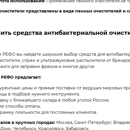
тота использования:
Применение пенного очистителя не т
очистители представлены в виде пенных очистителей и 
пить средства антибактериальной очист
е РЕФО вы найдете широкий выбор средств для антибакте
истители, спреи и ультразвуковые распылители от брендов E
ланги для заправки фреона и многое другое
 РЕФО предлагает:
урентные цены и прямые поставки от ведущих мировых пр
щь в подборе нужного инструмента.
авку с ближайшего склада в любой уголок России.
ие способы оплаты.
рамму лояльности для постоянных клиентов.
алов в крупных городах:
Москва, Санкт-Петербург, Владиво
-Дону, Челябинск, Красноярск, Хабаровск.