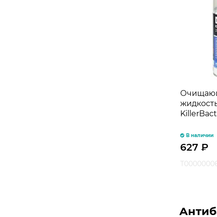
Очищаю
жидкост
KillerBact
В наличии
627
₽
Т0000000
Антиб