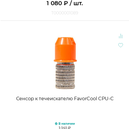
1 080
₽
/ шт.
Т0000001089
Сенсор к течеискателю FavorCool CPU-C
В наличии
1 141
₽