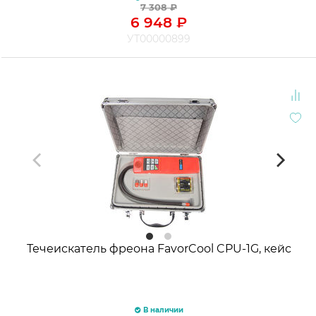
7 308
₽
6 948
₽
УТ00000899
Течеискатель фреона FavorCool CPU-1G, кейс
В наличии