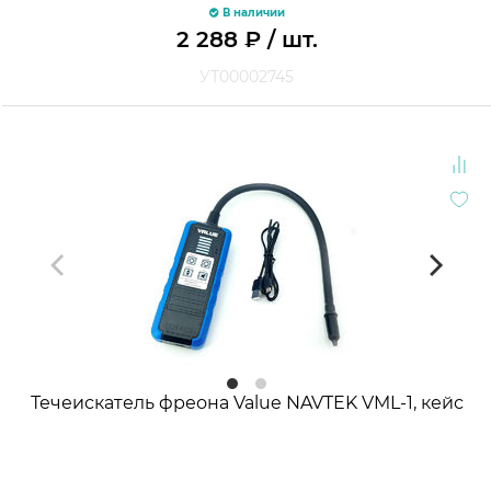
В наличии
2 288
₽
/ шт.
УТ00002745
Течеискатель фреона Value NAVTEK VML-1, кейс