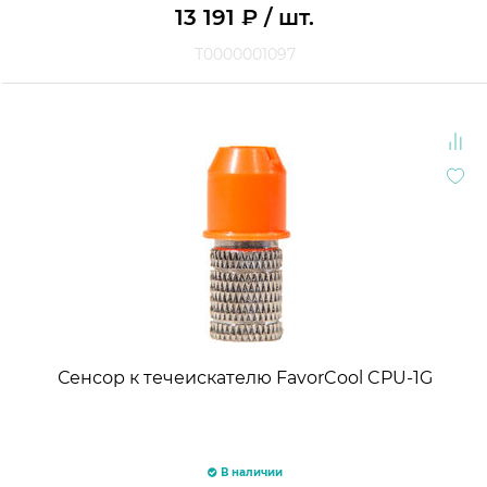
13 191
₽
/ шт.
Т0000001097
Сенсор к течеискателю FavorCool CPU-1G
В наличии