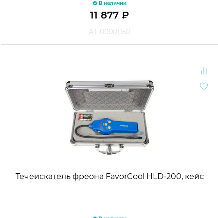
В наличии
11 877
₽
АТ-00001150
Течеискатель фреона FavorCool HLD-200, кейс