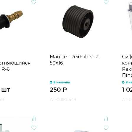
Манжет RexFaber R-
Сиф
отняющийся
50x16
кон
 R-6
Rex
П(п
В наличии
В н
/ шт
250
₽
1 
50
АТ-00001549
АТ-0