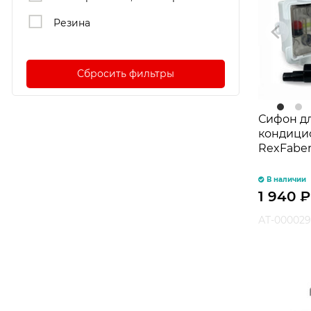
Резина
Сбросить фильтры
Сифон д
кондици
RexFabe
В наличии
1 940
АТ-000029