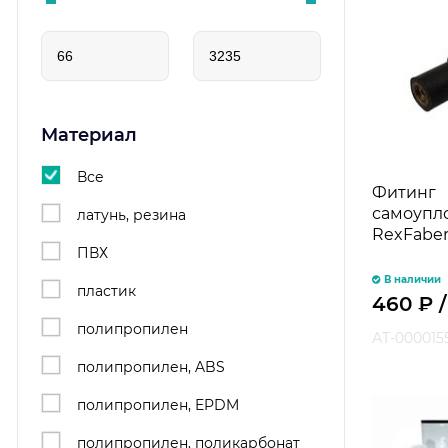
Материал
Все
Фитинг
самоупл
латунь, резина
RexFaber
ПВХ
В наличии
пластик
460
₽
полипропилен
АТ-000015
полипропилен, ABS
полипропилен, EPDM
полипропилен, поликарбонат