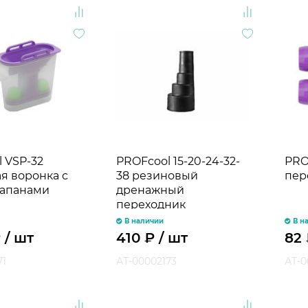
 VSP-32
PROFcool 15-20-24-32-
PRO
я воронка с
38 резиновый
пере
лапанами
дренажный
переходник
В наличии
В н
₽
/ шт
410
₽
/ шт
82
71
АТ-00002173
АТ-0