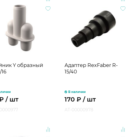
йник Y образный
Адаптер RexFaber R-
/16
15/40
аличии
В наличии
₽
/ шт
170
₽
/ шт
0000977
АТ-00000978