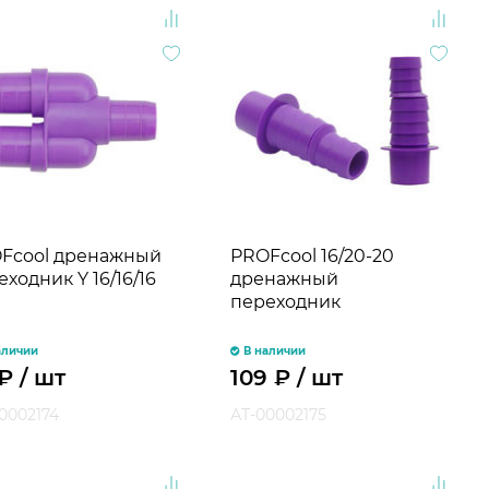
Fcool дренажный
PROFcool 16/20-20
ходник Y 16/16/16
дренажный
переходник
аличии
В наличии
₽
/ шт
109
₽
/ шт
0002174
АТ-00002175