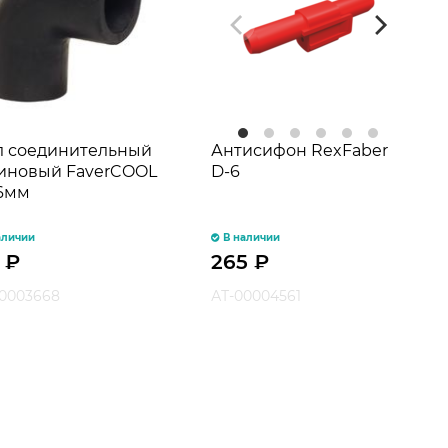
л соединительный
Антисифон RexFaber
иновый FaverCOOL
D-6
16мм
аличии
В наличии
8
₽
265
₽
0003668
АТ-00004561