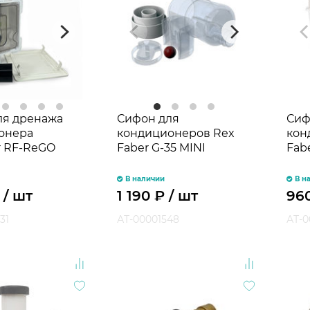
ля дренажа
Сифон для
Сиф
онера
кондиционеров Rex
кон
r RF-ReGO
Faber G-35 MINI
Fab
В наличии
В н
₽
/ шт
1 190
₽
/ шт
96
31
АТ-00001548
АТ-0