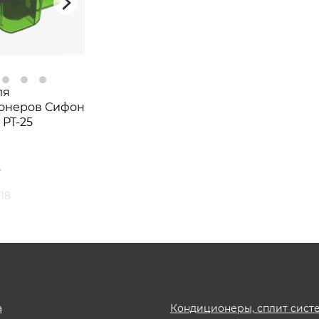
ля
онеров Сифон
 PT-25
₽
18
а
Кондиционеры, сплит сист