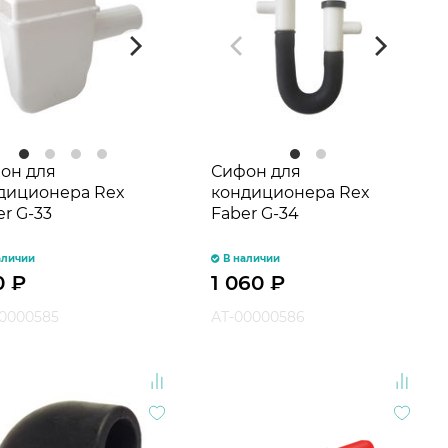
он для
Сифон для
диционера Rex
кондиционера Rex
er G-33
Faber G-34
аличии
В наличии
0
₽
1 060
₽
0000585
АТ-00000586