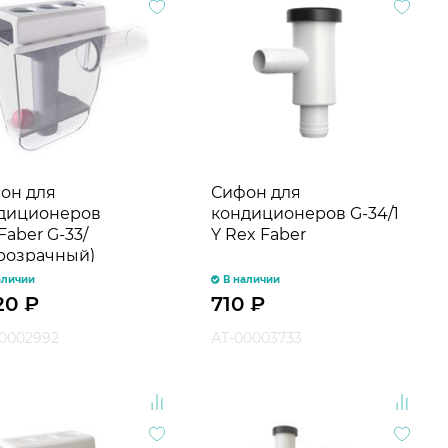
он для
Сифон для
диционеров
кондиционеров G-34/1
Faber G-33/
Y Rex Faber
розрачный)
аличии
В наличии
020
₽
710
₽
0002992
АТ-00003733