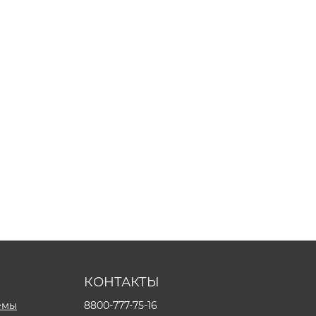
КОНТАКТЫ
емы
8800-777-75-16