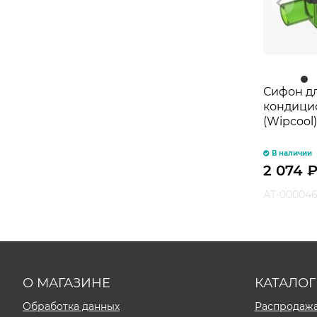
Сифон д
кондици
(Wipcool)
В наличии
2 074
АТ-000046
О МАГАЗИНЕ
КАТАЛОГ
Обработка данных
Распродаж