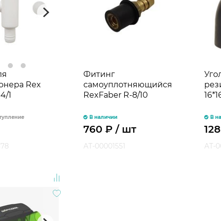
ля
Фитинг
Уго
онера Rex
самоуплотняющийся
рез
4/1
RexFaber R-8/10
16*
тупление
В наличии
В н
760
₽
/ шт
12
878
АТ-00001551
АТ-0