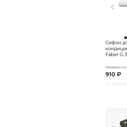
Сифон д
кондици
Faber G-3
Ожидаем пос
910
₽
АТ-00000