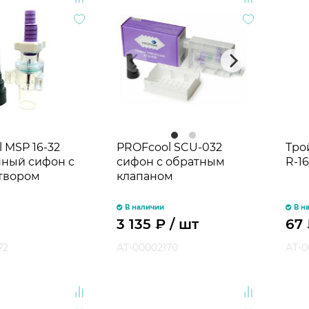
 MSP 16-32
PROFcool SCU-032
Тро
ный сифон с
сифон с обратным
R-16
атвором
клапаном
В наличии
В н
3 135
₽
/ шт
67
72
АТ-00002170
АТ-0