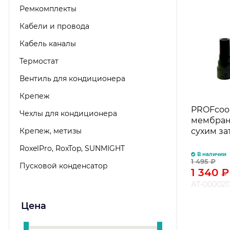
Ремкомплекты
Кабели и провода
Кабель каналы
Термостат
Вентиль для кондиционера
Крепеж
PROFcool
Чехлы для кондиционера
мембран
Крепеж, метизы
сухим з
RoxelPro, RoxTop, SUNMIGHT
В наличии
1 495
₽
Пусковой конденсатор
1 340
₽
АТ-000021
Цена