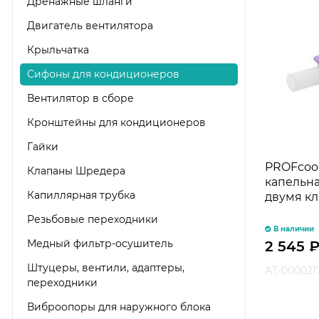
Дренажные шланги
Двигатель вентилятора
Крыльчатка
Сифоны для кондиционеров
Вентилятор в сборе
Кронштейны для кондиционеров
Гайки
PROFcool
Клапаны Шредера
капельна
Капиллярная трубка
двумя к
Резьбовые переходники
В наличии
Медный фильтр-осушитель
2 545
Штуцеры, вентили, адаптеры,
АТ-000021
переходники
Виброопоры для наружного блока